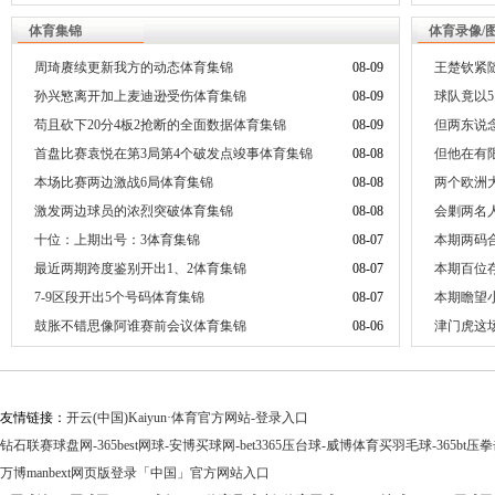
网体育信息
体育集锦
体育录像/
周琦赓续更新我方的动态体育集锦
08-09
王楚钦紧
孙兴慜离开加上麦迪逊受伤体育集锦
08-09
球队竟以
像/图片
苟且砍下20分4板2抢断的全面数据体育集锦
08-09
但两东说
首盘比赛袁悦在第3局第4个破发点竣事体育集锦
08-08
但他在有
本场比赛两边激战6局体育集锦
08-08
两个欧洲
图片
激发两边球员的浓烈突破体育集锦
08-08
会剿两名
十位：上期出号：3体育集锦
08-07
本期两码合
最近两期跨度鉴别开出1、2体育集锦
08-07
本期百位
7-9区段开出5个号码体育集锦
08-07
本期瞻望小
鼓胀不错思像阿谁赛前会议体育集锦
08-06
津门虎这
一样体育录
友情链接：
开云(中国)Kaiyun·体育官方网站-登录入口
钻石联赛球盘网-365best网球-安博买球网-bet3365压台球-威博体育买羽毛球-365bt压
万博manbext网页版登录「中国」官方网站入口