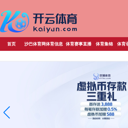
首页
沙巴体育网体育信息
体育赛事直播
体育集锦
体育